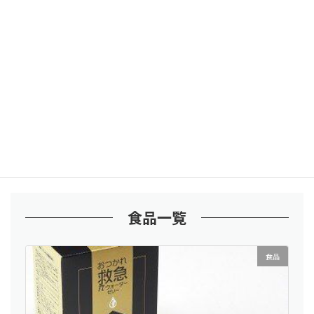
¥6,480
税込
Pi net ONLINEで購入する
(50g×2)
パイソルトを更にレベルアップした最高級塩。
料理や入浴など通常の塩と同様にお使いください。
仕様など詳細はメーカーサイトをご確認下さい。
https://www.acm-pi.co.jp/archive/model/pi-salt-50/
食品一覧
食品