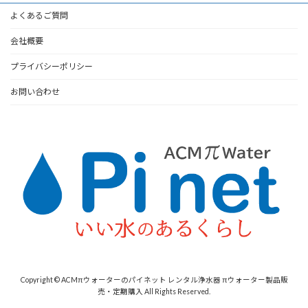
第6条：契約時、乙は保証金として10,000円を甲より預けらける。その保証金は契
約満了時に本契約に特例なく解約された場合、乙より甲へ全額返金されるものと
よくあるご質問
する。尚、保証金に金利は発生しない。
会社概要
第7条：本契約の有効期限は、下記の設置完了日（契約締結日）より満2年とす
る。ただし、契約期間満了時に甲から解約申請がない場合は契約の継続とみな
プライバシーポリシー
し、乙は新しいカートリッジを甲に提供する、以後も同様とする。
第8条：甲が本契約を解約する場合、解約希望日より1ヶ月前までに、乙に解約申
お問い合わせ
請するものとする。乙は解約申請を受諾後直ちに解約の手続きを行う。
第9条：途中解約の場合は、解約手数料として預かり保証金より、保証金の半額を
差し引くものとする。
第10条：解約時に使用料未納金がある場合、乙は使用料納金を保証金から差し引
く。保証金から差し引いても不足する分は別途請求する。
第11条：本契約が継続不可能とみなされた場合、または、甲の使用料滞りが連続3
ヶ月以上発生した場合、乙は直ちに商品の強制撤去することができる。
第12条：前条の解約時には、甲はすみやかに乙のレンタル商品を引き取り乙に返
却するものとする。
Copyright © ACMπウォーターのパイネット レンタル浄水器 πウォーター製品販
売・定期購入 All Rights Reserved.