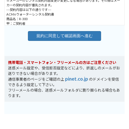
※メーカーのレンタル契約内容変更が変更になる場合があります。その際はメー
カーの契約内容が優先されます。
---契約内容は以下の通りです---
ACMπウォーターレンタル契約書
商品名：R-300
甲：ご契約者
乙：株式会社エイ・シー・エム
住所 〒130-0026 東京都墨田区両国4-8-10MYSビル3F
フリーダイヤル：0120-369-202
登録番号：T7010601008839
甲乙は乙が所有する「ACMπウォーターレンタル商品」（以下レンタル商品）を
乙から甲の設置場所に送付し、そのレンタル商品使用を甲に供することについて
携帯電話・スマートフォン・フリーメールの方はご注意ください
下記の通り契約するものとする。
迷惑メール設定や、受信拒否設定などにより、折返しのメールがお
第1条：乙は甲の使用に供するためにレンタル商品を甲の希望する設置場所に送付
送りできない場合があります。
または設置し、甲は所定の使用料を乙に支払うものとする。
pinet.co.jp
通信事業者のページをご確認の上
のドメインを受信
甲は取付部品代1,100円を初回のみ使用料とともに乙に支払う。
できるよう設定して下さい。
第2条：乙は設置したレンタル商品を甲が使用する場合、通常の使用中に発生した
フリーメールの場合、迷惑メールフォルダに割り振られる場合もあ
故障、破損した部品については無料で提供するものとする。
ります。
第3条：甲はレンタル商品の設置場所を自ら変更してはならない。契約内容に変更
が生じた場合、甲は乙にすみやかに変更場所を報告する。また、甲が貸与された
浄水器を第三者に権利の譲渡または貸与および販売してはならない。
第4条：甲に供するレンタル商品の仕様は取扱説明書によるものとする。
第5条：本契約が終了した場合、甲は本契約の浄水器をすみやかに乙に返却する。
ただし、返却ができない場合は、本体代金相当額として別途請求する。